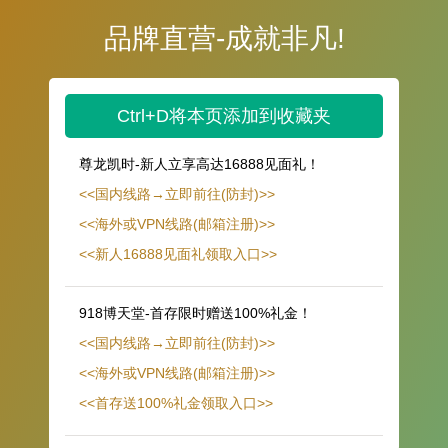
品牌直营-成就非凡!
Ctrl+D将本页添加到收藏夹
尊龙凯时-新人立享高达16888见面礼！
<<国内线路→立即前往(防封)>>
<<海外或VPN线路(邮箱注册)>>
<<新人16888见面礼领取入口>>
918博天堂-首存限时赠送100%礼金！
<<国内线路→立即前往(防封)>>
<<海外或VPN线路(邮箱注册)>>
<<首存送100%礼金领取入口>>